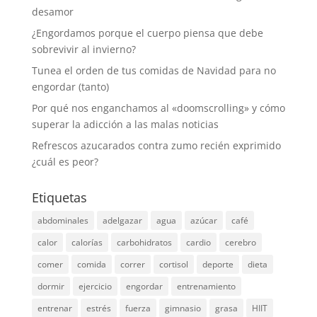
desamor
¿Engordamos porque el cuerpo piensa que debe
sobrevivir al invierno?
Tunea el orden de tus comidas de Navidad para no
engordar (tanto)
Por qué nos enganchamos al «doomscrolling» y cómo
superar la adicción a las malas noticias
Refrescos azucarados contra zumo recién exprimido
¿cuál es peor?
Etiquetas
abdominales
adelgazar
agua
azúcar
café
calor
calorías
carbohidratos
cardio
cerebro
comer
comida
correr
cortisol
deporte
dieta
dormir
ejercicio
engordar
entrenamiento
entrenar
estrés
fuerza
gimnasio
grasa
HIIT