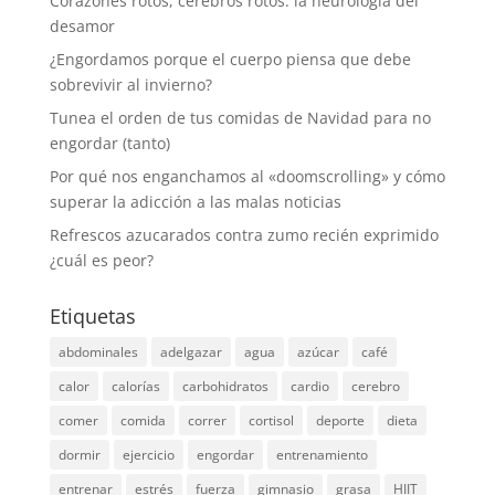
Corazones rotos, cerebros rotos: la neurología del
desamor
¿Engordamos porque el cuerpo piensa que debe
sobrevivir al invierno?
Tunea el orden de tus comidas de Navidad para no
engordar (tanto)
Por qué nos enganchamos al «doomscrolling» y cómo
superar la adicción a las malas noticias
Refrescos azucarados contra zumo recién exprimido
¿cuál es peor?
Etiquetas
abdominales
adelgazar
agua
azúcar
café
calor
calorías
carbohidratos
cardio
cerebro
comer
comida
correr
cortisol
deporte
dieta
dormir
ejercicio
engordar
entrenamiento
entrenar
estrés
fuerza
gimnasio
grasa
HIIT