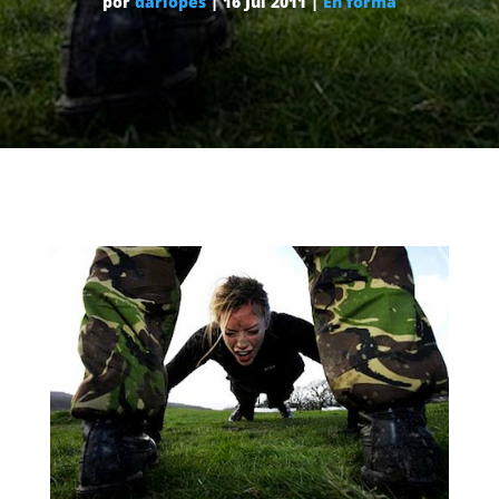
por
dariopes
|
16 Jul 2011
|
En forma