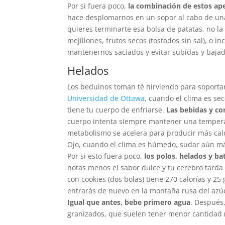
Por si fuera poco,
la combinación de estos ap
hace desplomarnos en un sopor al cabo de una
quieres terminarte esa bolsa de patatas, no l
mejillones, frutos secos (tostados sin sal), o
mantenernos saciados y evitar subidas y bajad
Helados
Los beduinos toman té hirviendo para soporta
Universidad de Ottawa
, cuando el clima es se
tiene tu cuerpo de enfriarse.
Las bebidas y co
cuerpo intenta siempre mantener una temperatu
metabolismo se acelera para producir más cal
Ojo, cuando el clima es húmedo, sudar aún má
Por si esto fuera poco,
los polos, helados y ba
notas menos el sabor dulce y tu cerebro tarda
con cookies (dos bolas) tiene 270 calorías y 2
entrarás de nuevo en la montaña rusa del azú
Igual que antes, bebe primero agua
. Después,
granizados, que suelen tener menor cantidad (s