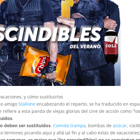
acaciones, y cómo sustituirlos
ejo amigo
Stallone
encabezando el reparto, se ha traducido en espa
e refiere a esta panda de viejas glorias del cine de acción como “lo
tuidos
.
o deben ser sustituidos
.
Comida trampa
, bombas de
azúcar
, cockt
 termines picando aquí y allá (al fin y al cabo estás de vacaciones)
as semanas, es mejor que “los prescindibles” no se conviertan en