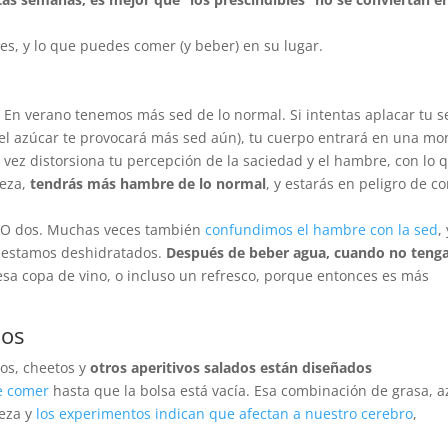
es, y lo que puedes comer (y beber) en su lugar.
. En verano tenemos más sed de lo normal. Si intentas aplacar tu s
el azúcar te provocará más sed aún), tu cuerpo entrará en una m
 vez distorsiona tu percepción de la saciedad y el hambre, con lo q
veza,
tendrás más hambre de lo normal
, y estarás en peligro de c
 O dos. Muchas veces también
confundimos el hambre con la sed
,
 estamos deshidratados.
Después de beber agua, cuando no teng
esa copa de vino, o incluso un refresco, porque entonces es más
dos
tos, cheetos y
otros aperitivos salados están diseñados
e comer
hasta que la bolsa está vacía. Esa combinación de grasa, 
leza y
los experimentos indican que afectan a nuestro cerebro
,