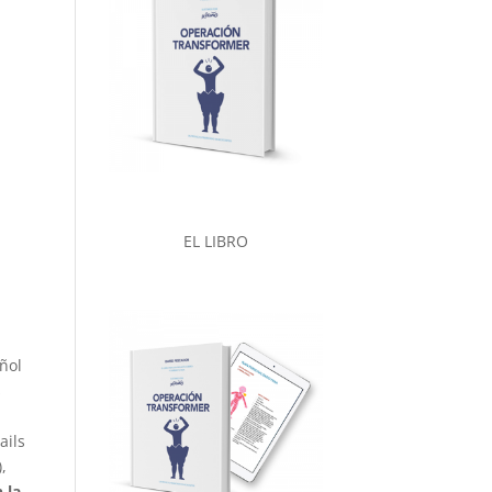
EL LIBRO
ñol
s
ails
,
 la