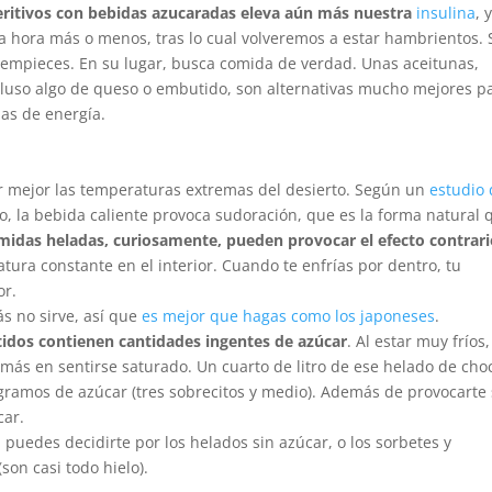
eritivos con bebidas azucaradas eleva aún más nuestra
insulina
, 
 hora más o menos, tras lo cual volveremos a estar hambrientos. 
a empieces. En su lugar, busca comida de verdad. Unas aceitunas,
 incluso algo de queso o embutido, son alternativas mucho mejores p
as de energía.
r mejor las temperaturas extremas del desierto. Según un
estudio 
co, la bebida caliente provoca sudoración, que es la forma natural 
midas heladas, curiosamente, pueden provocar el efecto contrar
ra constante en el interior. Cuando te enfrías por dentro, tu
or.
s no sirve, así que
es mejor que hagas como los japoneses
.
tidos contienen cantidades ingentes de azúcar
. Al estar muy fríos,
 más en sentirse saturado. Un cuarto de litro de ese helado de cho
5 gramos de azúcar (tres sobrecitos y medio). Además de provocarte
car.
 puedes decidirte por los helados sin azúcar, o los sorbetes y
on casi todo hielo).