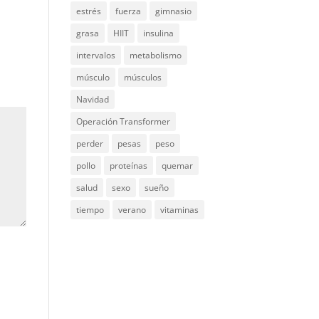
estrés
fuerza
gimnasio
grasa
HIIT
insulina
intervalos
metabolismo
músculo
músculos
Navidad
Operación Transformer
perder
pesas
peso
pollo
proteínas
quemar
salud
sexo
sueño
tiempo
verano
vitaminas