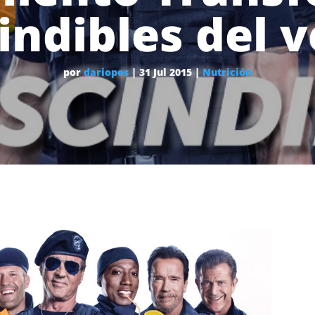
indibles del 
por
dariopes
|
31 Jul 2015
|
Nutrición