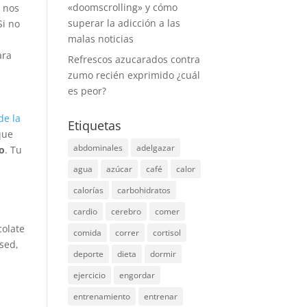
«doomscrolling» y cómo
y nos
superar la adicción a las
Si no
malas noticias
ara
Refrescos azucarados contra
zumo recién exprimido ¿cuál
es peor?
de la
Etiquetas
que
abdominales
adelgazar
io
. Tu
agua
azúcar
café
calor
calorías
carbohidratos
cardio
cerebro
comer
colate
comida
correr
cortisol
 sed,
deporte
dieta
dormir
ejercicio
engordar
entrenamiento
entrenar