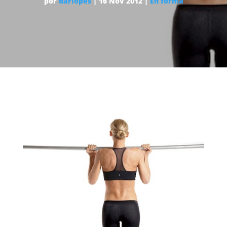
por
dariopes
|
16 Nov 2012
|
En forma