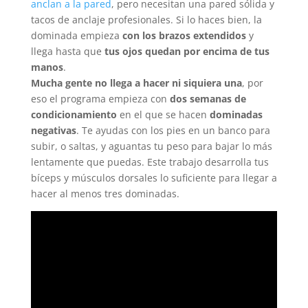
anclan a la pared
, pero necesitan una pared sólida y
tacos de anclaje profesionales. Si lo haces bien, la
dominada empieza
con los brazos extendidos
y
llega hasta que
tus ojos quedan por encima de tus
manos
.
Mucha gente no llega a hacer ni siquiera una
, por
eso el programa empieza con
dos semanas de
condicionamiento
en el que se hacen
dominadas
negativas
. Te ayudas con los pies en un banco para
subir, o saltas, y aguantas tu peso para bajar lo más
lentamente que puedas. Este trabajo desarrolla tus
bíceps y músculos dorsales lo suficiente para llegar a
hacer al menos tres dominadas.