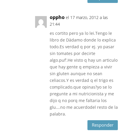
oppho
el 17 marzo, 2012 a las
21:44
es cortito pero ya lo lei.Tengo le
libro de Dàdamo donde lo explica
todo.Es verdad q por ej. yo pasar
sin tomates por decirte
algo.puf’.He visto q hay un articulo
que hay gente q empieza a vivir
sin gluten aunque no sean
celiacos.Y es verdad q el trigo es
complicado.que opinas?yo se lo
pregunte a mi nutricionista y me
dijo q no porq me faltaria los
glu….no me acuerdodel resto de la
palabra.
Responder