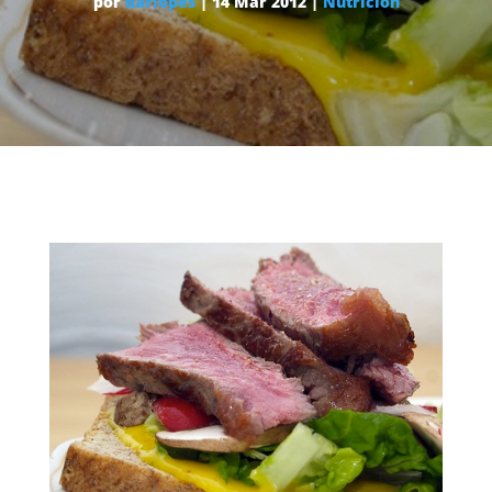
por
dariopes
|
14 Mar 2012
|
Nutrición