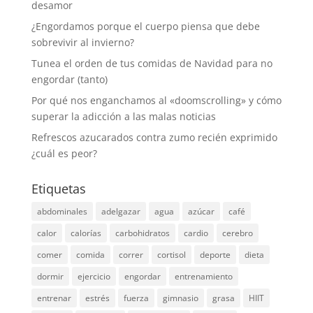
desamor
¿Engordamos porque el cuerpo piensa que debe
sobrevivir al invierno?
Tunea el orden de tus comidas de Navidad para no
engordar (tanto)
Por qué nos enganchamos al «doomscrolling» y cómo
superar la adicción a las malas noticias
Refrescos azucarados contra zumo recién exprimido
¿cuál es peor?
Etiquetas
abdominales
adelgazar
agua
azúcar
café
calor
calorías
carbohidratos
cardio
cerebro
comer
comida
correr
cortisol
deporte
dieta
dormir
ejercicio
engordar
entrenamiento
entrenar
estrés
fuerza
gimnasio
grasa
HIIT