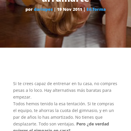
por
dariopes
|
19 Nov 2011
|
En forma
Si te crees capaz de entrenar en tu casa, no compres
pesas a lo loco. Hay alternativas más baratas para
empezar.
Todos hemos tenido la esa tentación. Si te compras
el equipo, te ahorras la cuota del gimnasio, y en un
par de años lo has amortizado. No tienes que
desplazarte. Todo son ventajas.
Pero ¿de verdad
quieres el gimnasio en casa?