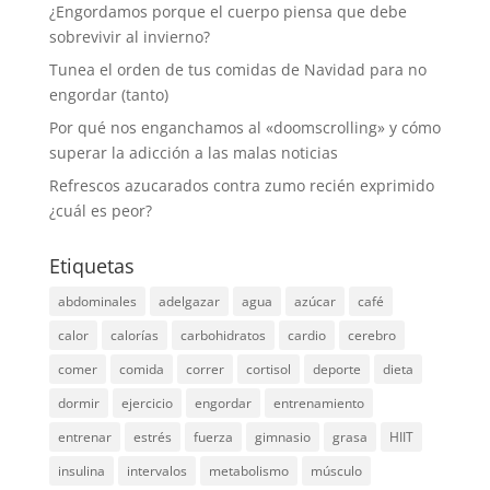
¿Engordamos porque el cuerpo piensa que debe
sobrevivir al invierno?
Tunea el orden de tus comidas de Navidad para no
engordar (tanto)
Por qué nos enganchamos al «doomscrolling» y cómo
superar la adicción a las malas noticias
Refrescos azucarados contra zumo recién exprimido
¿cuál es peor?
Etiquetas
abdominales
adelgazar
agua
azúcar
café
calor
calorías
carbohidratos
cardio
cerebro
comer
comida
correr
cortisol
deporte
dieta
dormir
ejercicio
engordar
entrenamiento
entrenar
estrés
fuerza
gimnasio
grasa
HIIT
insulina
intervalos
metabolismo
músculo