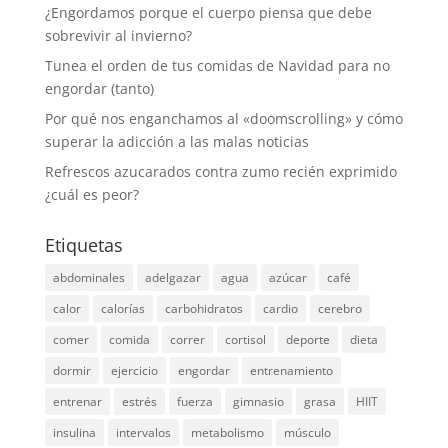
¿Engordamos porque el cuerpo piensa que debe
sobrevivir al invierno?
Tunea el orden de tus comidas de Navidad para no
engordar (tanto)
Por qué nos enganchamos al «doomscrolling» y cómo
superar la adicción a las malas noticias
Refrescos azucarados contra zumo recién exprimido
¿cuál es peor?
Etiquetas
abdominales
adelgazar
agua
azúcar
café
calor
calorías
carbohidratos
cardio
cerebro
comer
comida
correr
cortisol
deporte
dieta
dormir
ejercicio
engordar
entrenamiento
entrenar
estrés
fuerza
gimnasio
grasa
HIIT
insulina
intervalos
metabolismo
músculo