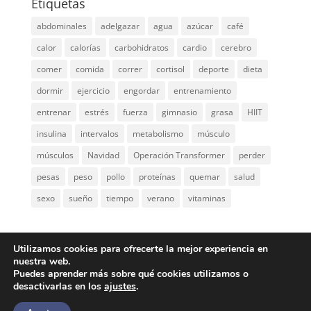
Etiquetas
abdominales
adelgazar
agua
azúcar
café
calor
calorías
carbohidratos
cardio
cerebro
comer
comida
correr
cortisol
deporte
dieta
dormir
ejercicio
engordar
entrenamiento
entrenar
estrés
fuerza
gimnasio
grasa
HIIT
insulina
intervalos
metabolismo
músculo
músculos
Navidad
Operación Transformer
perder
pesas
peso
pollo
proteínas
quemar
salud
sexo
sueño
tiempo
verano
vitaminas
Utilizamos cookies para ofrecerte la mejor experiencia en
nuestra web.
Qué es Transformer
Política de privacidad
Puedes aprender más sobre qué cookies utilizamos o
Términos del servicio
desactivarlas en los
ajustes
.