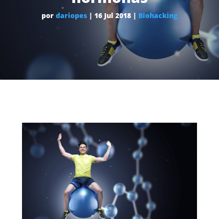
por
dariopes
|
16 Jul 2018
|
Biohacking