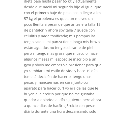
dieta baje hasta pesar 65 kg y actualmente
desde que nació mi segundo hijo al igual que
con el primero baje de peso hasta llegar a los
57 kg el problema es que aun me veo un
poco llenita a pesar de que antes era talla 15
de pantalón y ahora soy talla 7 quede con
celulitis y nada tonificada; mis pompas las
tengo caídas mi panza tiene longa mis brazos
están aguados no tengo sobrante de piel
pero si tengo mas grasa que musculo; hace
algunos meses mi esposo se inscribio a un
gym y obvio me empezó a presionar para que
yo cambiara mi estilo de vida y hace 15 días
tome lá decición de hacerlo; tengo unas
pesas y mancuernas en casa junto con
aparato para hacer curl yo era de las que le
huyen al ejercicio por que no me gustaba
quedar a dolorida al día siguiente pero ahora
a quince dias de hac3r ej3rcicio con pesas
diário durante uná hora descansando sólo