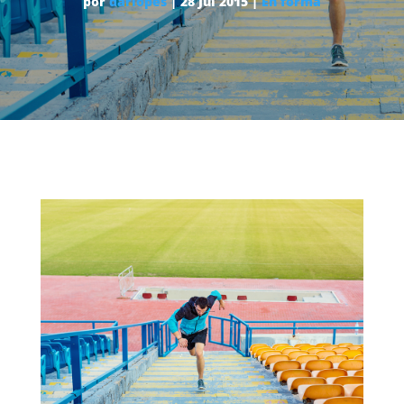
por
dariopes
|
28 Jul 2015
|
En forma