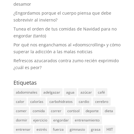
desamor
¿Engordamos porque el cuerpo piensa que debe
sobrevivir al invierno?
Tunea el orden de tus comidas de Navidad para no
engordar (tanto)
Por qué nos enganchamos al «doomscrolling» y cómo
superar la adicción a las malas noticias
Refrescos azucarados contra zumo recién exprimido
¿cuál es peor?
Etiquetas
abdominales
adelgazar
agua
azúcar
café
calor
calorías
carbohidratos
cardio
cerebro
comer
comida
correr
cortisol
deporte
dieta
dormir
ejercicio
engordar
entrenamiento
entrenar
estrés
fuerza
gimnasio
grasa
HIIT