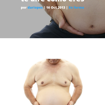
por
dariopes
|
16 Oct 2013
|
En forma